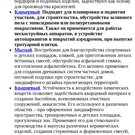
бордюров и подобных изделий, задействуют как основу
для производства красителей.
Карьерный
.
Подходит для планировки и поднятия
участков, для строительства, обустройства заливного
пола с эпоксидными или полиуретановыми
покрытиями. Также он применяется для работы
пескоструйных аппаратов, в устройстве
автопаркингов и покрытий аэродромов, при выпуске
тротуарной плитки.
Мытый
. Востребован для благоустройства спортивных
и детских площадок, пляжей, для приготовления легких
бетонных смесей, обустройства асфальтной стяжки,
изготовления асфальтобетона. Его активно применяют
для создания дренажных систем частных домов,
песчаной подушки при строительстве, для
ландшафтного дизайна прилегающих территорий.
Кварцевый
. Устойчивость к воздействию химических
веществ позволяет задействовать кварцевый материал в
создании бассейнов, всевозможных очистных
сооружений, аквасистем. Его используют в различных
областях – при оформлении ландшафтного
пространства, тренировочных и детских площадок,
прогулочных зон. Применяют его для стекольного
производства и выпуска различных керамических
изделий, создания стержневых и формовочных смесей,