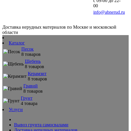
с 09-00 до 22-
00
info@abnerud.ru
Доставка нерудных материалов по Москве и московской
области
Каталог
Песок
8 товаров
Щебень
8 товаров
Керамзит
8 товаров
Гравий
8 товаров
Грунт
4 товара
Услуги
Вывоз грунта самосвалами
Доставка нерудных материалов