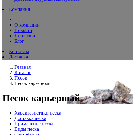
Компания
О компании
Новости
Лицензии
Блог
Контакты
Доставка
Главная
Каталог
Песок
Песок карьерный
Песок карьерный
Характеристики песка
Доставка песка
Применение песка
Виды песка
Сертификаты