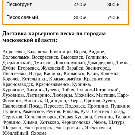
Пескогрунт
450 ₽
300 ₽
Песок сеяный
800 ₽
750 ₽
Доставка карьерного песка по городам
московской области:
Апрелевка, Балашиха, Бронницы, Верея, Видное,
Волоколамск, Воскресенск, Высоковск, Голицыно,
Дзержинский, Дмитров, Долгопрудный, Домодедово, Дрезна,
Дубна, Егорьевск, Жуковский, Зарайск, Звенигород,
Ивантеевка, Истра, Кашира , Климовск, Клин, Коломна,
Королев, Котельники, Красмоармейск, Красногорск,
Краснозаводск, Краснознаменск, Кубинка,
Куровское, Ликино-Дулево, Лобня, Лосино-Петровский,
Луховицы, Лыткарино, Люберцы, Можайск, Мытищи, Наро-
Фоминск, Ногинск, Одинцово, Озеры, Орехово-Зуево,
Павловский Посад, Пересвет, Подольск, Протвино, Пушкино,
Пущино, Раменское, Реутов, Рошаль, Руза, Сергиев Посад,,
Серпухов, Солнечногорск, Старая Купавна, Ступино, Талдом,
Фрязино, Химки, Хотьково, Черноголовка , Чехов, Шатура,
Щелково, Электрогорск, Электросталь, Электроугли,
Юбилейный, Яхрома.